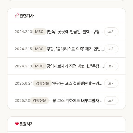
관련기사
[단독] 곳곳에 언급된 '블랙'‥쿠팡 '블랙리스트' 의혹
2024.2.13
MBC
보기
쿠팡, '블랙리스트 의혹' 제기 민변 변호사 등 3명 경찰 고소
2024.2.15
MBC
보기
공익제보자가 직접 밝혔다‥"쿠팡 블랙리스트 있었다"
2024.3.13
MBC
보기
‘쿠팡은 고소 철회했는데’···경찰, 쿠팡 블랙리스트 제보자 송치 예정, 왜?
2025.6.24
경향신문
보기
쿠팡 고소 취하에도 내부고발자 송치하려던 경찰, 비판 커지자 송치 미뤄
2025.7.3
경향신문
보기
응원하기