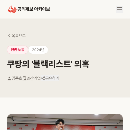
공익제보 아카이브
목록으로
인권·노동
2024년
쿠팡의 '블랙리스트' 의혹
김준호
민간기업
공유하기